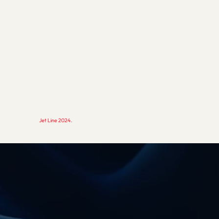
Cennik i polityka handlowa
Jet Line
Fundacja Rejs Odkrywców
Dokumenty do pobrania:
Warunki Techniczne (Specyfikacje)
Zasady Współpracy
Logo do pobrania
Kontakt
Copyright ©
Jet Line 2024.
All rights reserved.
Polityka prywatności
Studio Brothers - strony internetowe