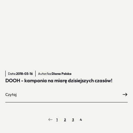
Data:
2018-03-16
Autor/ka:
Diana Polska
DOOH - kampania na miarę dzisiejszych czasów!
Czytaj
1
2
3
4