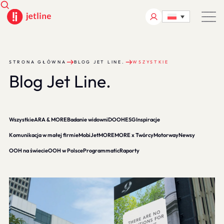
STRONA GŁÓWNA
BLOG JET LINE.
WSZYSTKIE
B
l
o
g
J
e
t
L
i
n
e
.
Wszystkie
ARA & MORE
Badanie widowni
DOOH
ESG
Inspiracje
Komunikacja w małej firmie
MobiJet
MORE
MORE x Twórcy
Motorway
Newsy
OOH na świecie
OOH w Polsce
Programmatic
Raporty