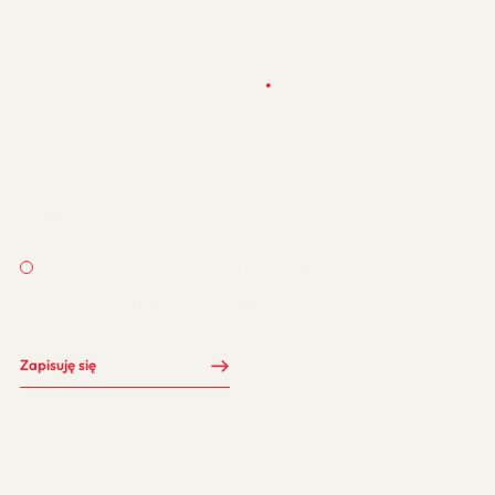
Z
a
p
i
s
z
s
i
ę
p
o
w
i
e
ś
c
i
.
Raz w miesiącu wyślemy Ci mailing
- inspirujący i mało sprzedażowy :)
Zgadzam się na otrzymywanie od Jet Line newsletterów oraz informacji
handlowych w rozumieniu ustawy z dnia 18 lipca 2002 r. o świadczeniu usług drogą
elektroniczną (tj. Dz.U. z 2017 r. poz. 1219), za pośrednictwem środków komunikacji
elektronicznej e-mail nie dłużej niż do wycofania powyższej zgody.
Zapisuję się
MORE
Przestrzeń inspiracji
MyLED
Badania widowni
MOBIJET
Słowniczek OOH i DOOH
MotorWAY
Ustawa krajobrazowa
Q&A
MORE x TWÓRCY