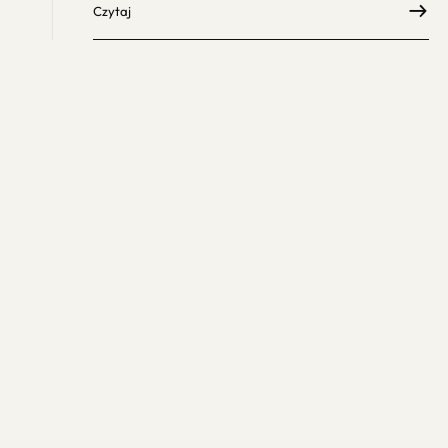
Czytaj
zestrzeń inspiracji
Jet Line
dania widowni
Fundacja Rejs Odkrywców
owniczek OOH i DOOH
Dokumenty do pobrania:
Warunki Techniczne (Specyfikacje)
tawa krajobrazowa
Zasady Współpracy
ORE x TWÓRCY
Logo do pobrania
Kontakt