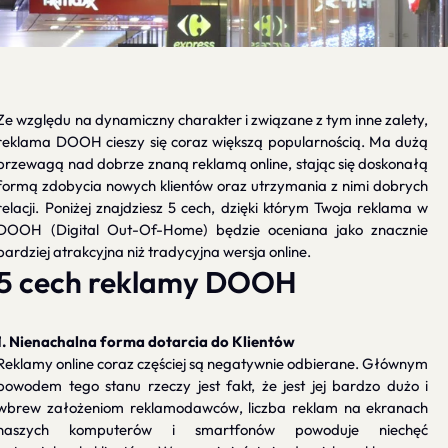
Ze względu na dynamiczny charakter i związane z tym inne zalety,
reklama DOOH cieszy się coraz większą popularnością. Ma dużą
przewagą nad dobrze znaną reklamą online, stając się doskonałą
formą zdobycia nowych klientów oraz utrzymania z nimi dobrych
relacji. Poniżej znajdziesz 5 cech, dzięki którym Twoja reklama w
DOOH (Digital Out-Of-Home) będzie oceniana jako znacznie
bardziej atrakcyjna niż tradycyjna wersja online.
5 cech reklamy DOOH
1. Nienachalna forma dotarcia do Klientów
Reklamy online coraz częściej są negatywnie odbierane. Głównym
powodem tego stanu rzeczy jest fakt, że jest jej bardzo dużo i
wbrew założeniom reklamodawców, liczba reklam na ekranach
naszych komputerów i smartfonów powoduje niechęć