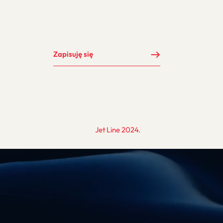
2002 r. o świadczeniu usług drogą elektroniczną (tj. 
2017 r. poz. 1219), za pośrednictwem środków komuni
elektronicznej e-mail nie dłużej niż do wycofania pow
zgody.
Zapisuję się
Copyright ©
Jet Line 2024.
All rights reserved.