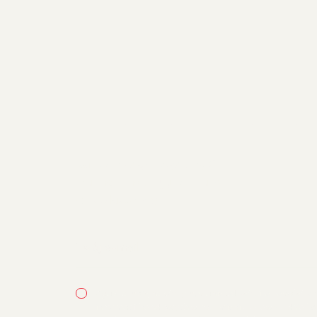
Z
a
p
i
s
z
s
i
ę
p
o
w
i
e
ś
c
i
.
Raz w miesiącu wyślemy Ci
mailing - inspirujący i mało
sprzedażowy :)
Zgadzam się na otrzymywanie od Jet Line newslette
informacji handlowych w rozumieniu ustawy z dnia 18 