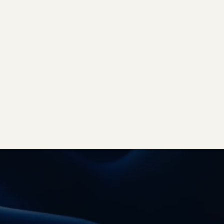
Dz.U. z
kacji
yższej
Polityka prywatności