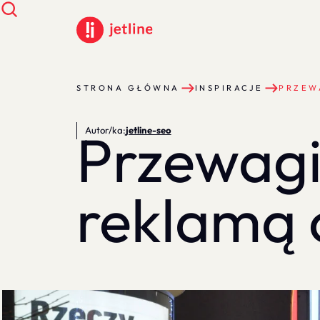
STRONA GŁÓWNA
INSPIRACJE
PRZEW
Przewag
Autor/ka:
jetline-seo
reklamą 