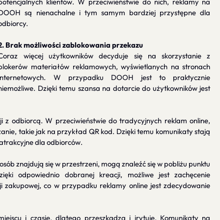
potencjalnych klientów. W przeciwieństwie do nich, reklamy na
DOOH są nienachalne i tym samym bardziej przystępne dla
odbiorcy.
2. Brak możliwości zablokowania przekazu
Coraz więcej użytkowników decyduje się na skorzystanie z
blokerów materiałów reklamowych, wyświetlanych na stronach
internetowych. W przypadku DOOH jest to praktycznie
niemożliwe. Dzięki temu szansa na dotarcie do użytkowników jest
i z odbiorcą. W przeciwieństwie do tradycyjnych reklam online,
ie, takie jak na przykład QR kod. Dzięki temu komunikaty stają
 atrakcyjne dla odbiorców.
ób znajdują się w przestrzeni, mogą znaleźć się w pobliżu punktu
ięki odpowiednio dobranej kreacji, możliwe jest zachęcenie
i zakupowej, co w przypadku reklamy online jest zdecydowanie
ejscu i czasie, dlatego przeszkadza i irytuje. Komunikaty na